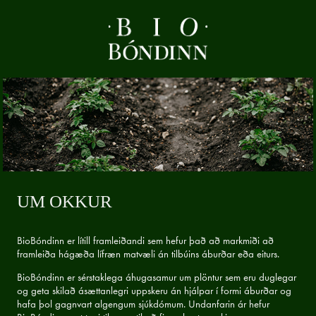
UM OKKUR
BioBóndinn er lítill framleiðandi sem hefur það að markmiði að
framleiða hágæða lífræn matvæli án tilbúins áburðar eða eiturs.
BioBóndinn er sérstaklega áhugasamur um plöntur sem eru duglegar
og geta skilað ásættanlegri uppskeru án hjálpar í formi áburðar og
hafa þol gagnvart algengum sjúkdómum. Undanfarin ár hefur