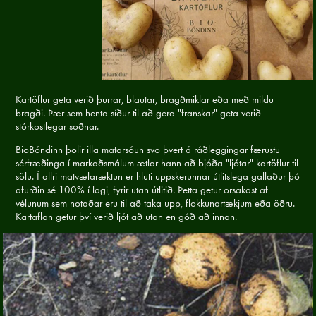
Kartöflur geta verið þurrar, blautar, bragðmiklar eða með mildu
bragði. Þær sem henta síður til að gera "franskar" geta verið
stórkostlegar soðnar.
BioBóndinn þolir illa matarsóun svo þvert á ráðleggingar færustu
sérfræðinga í markaðsmálum ætlar hann að bjóða "ljótar" kartöflur til
sölu. Í allri matvælaræktun er hluti uppskerunnar útlitslega gallaður þó
afurðin sé 100% í lagi, fyrir utan útlitið. Þetta getur orsakast af
vélunum sem notaðar eru til að taka upp, flokkunartækjum eða öðru.
Kartaflan getur því verið ljót að utan en góð að innan.