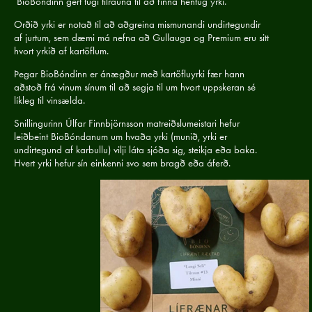
BioBóndinn gert tugi tilrauna til að finna hentug yrki.
Orðið yrki er notað til að aðgreina mismunandi undirtegundir
af jurtum, sem dæmi má nefna að Gullauga og Premium eru sitt
hvort yrkið af kartöflum.
Þegar BioBóndinn er ánægður með kartöfluyrki fær hann
aðstoð frá vinum sínum til að segja til um hvort uppskeran sé
líkleg til vinsælda.
Snillingurinn Úlfar Finnbjörnsson matreiðslumeistari hefur
leiðbeint BioBóndanum um hvaða yrki (munið, yrki er
undirtegund af karbullu) vilji láta sjóða sig, steikja eða baka.
Hvert yrki hefur sín einkenni svo sem bragð eða áferð.