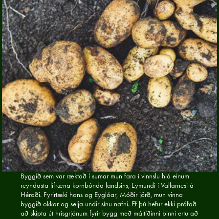
Byggið sem var ræktað í sumar mun fara í vinnslu hjá einum
reyndasta lífræna kornbónda landsins, Eymundi í Vallarnesi á
Héraði. Fyrirtæki hans og Eyglóar, Móðir jörð, mun vinna
byggið okkar og selja undir sínu nafni. Ef þú hefur ekki prófað
að skipta út hrísgrjónum fyrir bygg með máltíðinni þinni ertu að